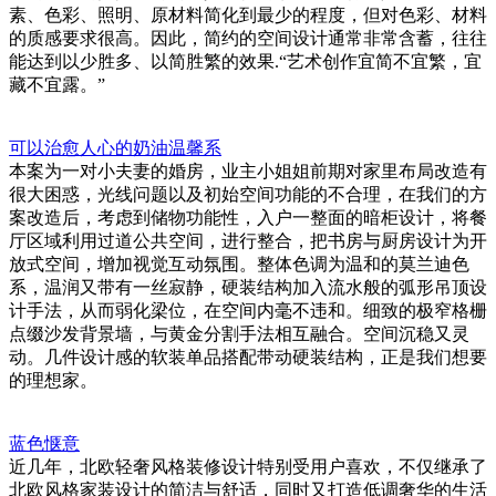
素、色彩、照明、原材料简化到最少的程度，但对色彩、材料
的质感要求很高。因此，简约的空间设计通常非常含蓄，往往
能达到以少胜多、以简胜繁的效果.“艺术创作宜简不宜繁，宜
藏不宜露。”
可以治愈人心的奶油温馨系
本案为一对小夫妻的婚房，业主小姐姐前期对家里布局改造有
很大困惑，光线问题以及初始空间功能的不合理，在我们的方
案改造后，考虑到储物功能性，入户一整面的暗柜设计，将餐
厅区域利用过道公共空间，进行整合，把书房与厨房设计为开
放式空间，增加视觉互动氛围。整体色调为温和的莫兰迪色
系，温润又带有一丝寂静，硬装结构加入流水般的弧形吊顶设
计手法，从而弱化梁位，在空间内毫不违和。细致的极窄格栅
点缀沙发背景墙，与黄金分割手法相互融合。空间沉稳又灵
动。几件设计感的软装单品搭配带动硬装结构，正是我们想要
的理想家。
蓝色惬意
近几年，北欧轻奢风格装修设计特别受用户喜欢，不仅继承了
北欧风格家装设计的简洁与舒适，同时又打造低调奢华的生活