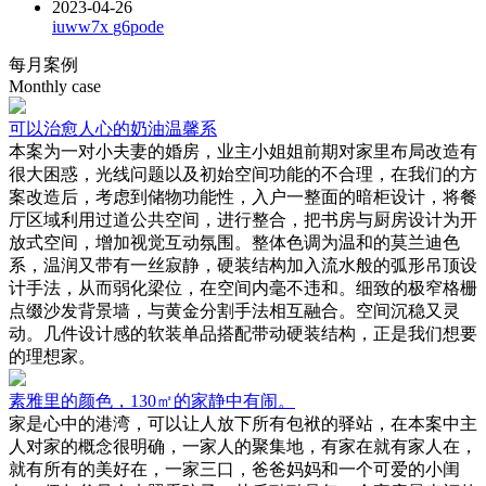
2023-04-26
iuww7x
g6pode
每月案例
Monthly case
可以治愈人心的奶油温馨系
本案为一对小夫妻的婚房，业主小姐姐前期对家里布局改造有
很大困惑，光线问题以及初始空间功能的不合理，在我们的方
案改造后，考虑到储物功能性，入户一整面的暗柜设计，将餐
厅区域利用过道公共空间，进行整合，把书房与厨房设计为开
放式空间，增加视觉互动氛围。整体色调为温和的莫兰迪色
系，温润又带有一丝寂静，硬装结构加入流水般的弧形吊顶设
计手法，从而弱化梁位，在空间内毫不违和。细致的极窄格栅
点缀沙发背景墙，与黄金分割手法相互融合。空间沉稳又灵
动。几件设计感的软装单品搭配带动硬装结构，正是我们想要
的理想家。
素雅里的颜色，130㎡的家静中有闹。
家是心中的港湾，可以让人放下所有包袱的驿站，在本案中主
人对家的概念很明确，一家人的聚集地，有家在就有家人在，
就有所有的美好在，一家三口，爸爸妈妈和一个可爱的小闺