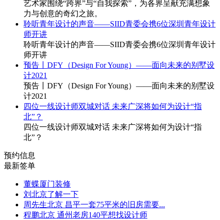
艺术家围绕“跨界”与“自我探索”，为各界呈献充满想象
力与创意的奇幻之旅。
聆听青年设计的声音——SIID青委会携6位深圳青年设计
师开讲
聆听青年设计的声音——SIID青委会携6位深圳青年设计
师开讲
预告丨DFY（Design For Young）——面向未来的别墅设
计2021
预告丨DFY（Design For Young）——面向未来的别墅设
计2021
四位一线设计师双城对话 未来广深将如何为设计“指
北”？
四位一线设计师双城对话 未来广深将如何为设计“指
北”？
预约信息
最新签单
董蝶
厦门
装修
刘
北京
了解一下
周先生
北京 昌平
一套75平米的旧房需要...
程鹏
北京 通州
老房140平想找设计师