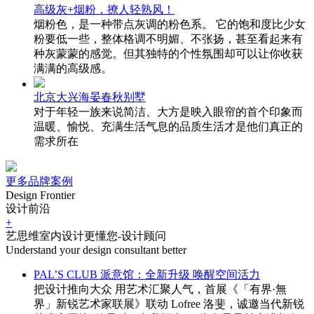
高级灰+烟粉，撩人轻熟风！
烟粉色，是一种带点灰调的粉色系。 它的饱和度比少女
粉要低一些，整体格调不明媚、不张扬，甚至看起来有
种灰蒙蒙的感觉。但其独特的个性氛围却可以让你收获
满满的高级感。
北京大兴海晏春秋别墅
对于年轻一族来说简洁、大方是映入眼帘的首个印象而
温暖、愉悦、充满生活气息的品质生活才是他们真正的
需求所在
更多品牌案例
Design Frontier
设计前沿
+
艺思维室内设计更懂您-设计顾问
Understand your design consultant better
PAL’S CLUB 派意馆：全新升级 唤醒空间活力
把设计推向大众 用艺术汇聚人气，首展《「有界·無
界」新锐艺术家联展》联动 Lofree 洛斐，诚邀当代新锐