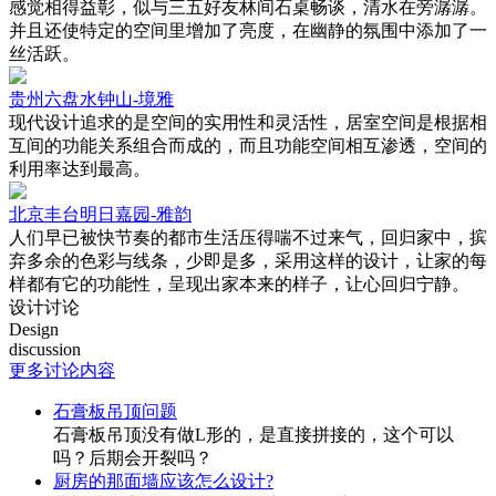
感觉相得益彰，似与三五好友林间石桌畅谈，清水在旁潺潺。
并且还使特定的空间里增加了亮度，在幽静的氛围中添加了一
丝活跃。
贵州六盘水钟山-境雅
现代设计追求的是空间的实用性和灵活性，居室空间是根据相
互间的功能关系组合而成的，而且功能空间相互渗透，空间的
利用率达到最高。
北京丰台明日嘉园-雅韵
人们早已被快节奏的都市生活压得喘不过来气，回归家中，摈
弃多余的色彩与线条，少即是多，采用这样的设计，让家的每
样都有它的功能性，呈现出家本来的样子，让心回归宁静。
设计讨论
Design
discussion
更多讨论内容
石膏板吊顶问题
石膏板吊顶没有做L形的，是直接拼接的，这个可以
吗？后期会开裂吗？
厨房的那面墙应该怎么设计?