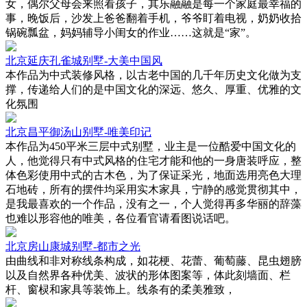
女，偶尔父母会来照看孩子，其乐融融是每一个家庭最幸福的
事，晚饭后，沙发上爸爸翻着手机，爷爷盯着电视，奶奶收拾
锅碗瓢盆，妈妈辅导小闺女的作业……这就是“家”。
北京延庆孔雀城别墅-大美中国风
本作品为中式装修风格，以古老中国的几千年历史文化做为支
撑，传递给人们的是中国文化的深远、悠久、厚重、优雅的文
化氛围
北京昌平御汤山别墅-唯美印记
本作品为450平米三层中式别墅，业主是一位酷爱中国文化的
人，他觉得只有中式风格的住宅才能和他的一身唐装呼应，整
体色彩使用中式的古木色，为了保证采光，地面选用亮色大理
石地砖，所有的摆件均采用实木家具，宁静的感觉贯彻其中，
是我最喜欢的一个作品，没有之一，个人觉得再多华丽的辞藻
也难以形容他的唯美，各位看官请看图说话吧。
北京房山康城别墅-都市之光
由曲线和非对称线条构成，如花梗、花蕾、葡萄藤、昆虫翅膀
以及自然界各种优美、波状的形体图案等，体此刻墙面、栏
杆、窗棂和家具等装饰上。线条有的柔美雅致，