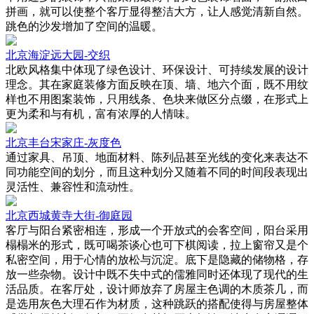
拼画，就可以使整个客厅显得整洁大方，让人感觉清新自然。
跳色的沙发增加了空间的温暖。
北京海淀远大园-交织
北欧风格集中体现了绿色设计、环保设计、可持续发展的设计
理念。其在家庭装修方面反映在顶、墙、地六个面，既不用纹
样也不用图案装饰，只用线条、色块来做区分点缀，在形式上
更为柔和与有机，富有浓厚的人情味。
北京丰台宋家庄-灰度色
通过家具、吊顶、地面材料、陈列品甚至光线的变化来表达不
同功能空间的划分，而且这种划分又随着不同的时间段表现出
灵活性、兼容性和流动性。
北京西城黄寺大街-御庭园
客厅与阳台紧密相连，形成一个开放式的会客空间，阳台采用
榻榻米的形式，既可喝茶谈心也可下棋阅读，拉上窗帘又是个
私密空间，用于心情的放松与沉淀。底下是隐藏的储物格，存
放一些杂物。设计中既不失中式的儒雅同时还体现了现代的生
活品质。在客厅处，设计师放弃了房屋主色调的木质茶几，而
是选用灰色大理石作为材质，这种跳跃的搭配使得与房屋整体