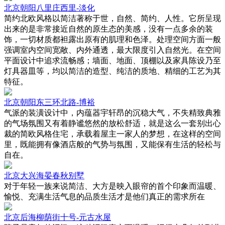
北京朝阳八里庄西里-淡化
简约北欧风格以简洁著称于世，自然、简约、人性。它所呈现
出来的是非常接近自然的原生态的美感，没有一点多余的装
饰，一切材质都袒露出原有的肌理和色泽。处理空间方面一般
强调室内空间宽敞、内外通透，最大限度引入自然光。在空间
平面设计中追求流畅感；墙面、地面、顶棚以及家具陈设乃至
灯具器皿等，均以简洁的造型、纯洁的质地、精细的工艺为其
特征。
北京朝阳东三环北路-博裕
气派的装潢设计中，内蕴器宇轩昂的沉稳大气，不失精致典雅
的气场氛围又有着静谧悠然的放松舒适，就是这么一套别出心
裁的简欧风格住宅，承载着屋主一家人的梦想，在这样的空间
里，既能拥有像酒店般的气势与氛围，又能保有生活的轻松与
自在。
北京大兴海晏春秋别墅
对于年轻一族来说简洁、大方是映入眼帘的首个印象而温暖、
愉悦、充满生活气息的品质生活才是他们真正的需求所在
北京后海柳荫街十号-元古水屋