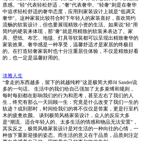
质感。"轻"代表轻松舒适，"奢"代表奢华。"轻奢"则是在奢华
中追求轻松舒适的奢华态度，应用到家装设计上就是"低调又
奢华"。这种家装比较符合时下年轻人的家装喜好，喜欢简约
流畅的软装设计，但也要展现精致小资的生活。如果说"轻"用
简约的硬装来体现，那"奢"就是用精致的软装来表达了。家
具、壁纸、布艺、地毯、灯具等软装都可以呈现出精致奢华的
家装效果。奢华感是一种享受，温馨舒适才是家居的终极目
的。在打造轻奢家装时也十分注重居住体验，不仅是精致好看
的，也一定是温馨好用的。
淡雅人生
“拿走的东西越多，留下的就越纯粹”这是极简大师Jil Sander说
多的一句话。 生活中的我们给自己强加了太多束缚和规则，
每时每刻都在影响我们的行为和思考，甚至左右了我们的人
生，终究有那么一天回顾一生：究竟是什么改变了我们一生的
轨迹？或到那时，时间给我们的将不仅仅是答案，更是行至朽
木的疲惫欢颜。 谈到极简风格家装设计，众人的反应大多
是“潮流、适合年轻人的、太多生活的情感和物品无法安置”，
其实反之，极简风格家装设计是对生活的一种向往的心情，一
种放下重新迎接的姿态。而生活的意义在于品质，品质则注定