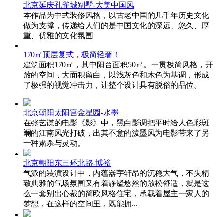
北京延庆孔雀城别墅-大美中国风
本作品为中式装修风格，以古老中国的几千年历史文化
做为支撑，传递给人们的是中国文化的深远、悠久、厚
重、优雅的文化氛围
170㎡顶层复式，极简轻奢！
建筑面积170㎡，其中阳台面积50㎡。一贯极简风格，开
放的空间，大面积留白，以浅灰色和木色为基调，形成
了极强的视觉冲击力，让整个设计具有脱俗的品位。
北京朝阳太阳宫金星园-水墨
在张艺谋的电影《影》中，黑白影调把平时给人色彩斑
斓的江南风光打破，出其不意的泼墨风为电影带来了另
一种肃杀与灵动。
北京朝阳东三环北路-博裕
气派的装潢设计中，内蕴器宇轩昂的沉稳大气，不失精
致典雅的气场氛围又有着静谧悠然的放松舒适，就是这
么一套别出心裁的简欧风格住宅，承载着屋主一家人的
梦想，在这样的空间里，既能拥...