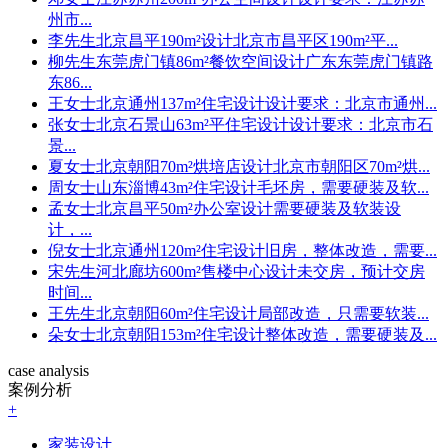
州市...
李先生
北京昌平190m²设计
北京市昌平区190m²平...
柳先生
东莞虎门镇86m²餐饮空间设计
广东东莞虎门镇路
东86...
王女士
北京通州137m²住宅设计
设计要求：北京市通州...
张女士
北京石景山63m²平住宅设计
设计要求：北京市石
景...
夏女士
北京朝阳70m²烘培店设计
北京市朝阳区70m²烘...
周女士
山东淄博43m²住宅设计
毛坯房，需要硬装及软...
孟女士
北京昌平50m²办公室设计
需要硬装及软装设
计，...
倪女士
北京通州120m²住宅设计
旧房，整体改造，需要...
宋先生
河北廊坊600m²售楼中心设计
未交房，预计交房
时间...
王先生
北京朝阳60m²住宅设计
局部改造，只需要软装...
朵女士
北京朝阳153m²住宅设计
整体改造，需要硬装及...
case analysis
案例分析
+
家装设计