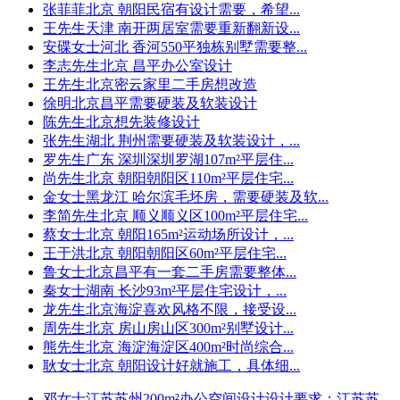
张菲菲
北京 朝阳
民宿有设计需要，希望...
王先生
天津 南开
两居室需要重新翻新设...
安碟女士
河北 香河
550平独栋别墅需要整...
李志先生
北京 昌平
办公室设计
王先生
北京密云
家里二手房想改造
徐明
北京昌平
需要硬装及软装设计
陈先生
北京
想先装修设计
张先生
湖北 荆州
需要硬装及软装设计，...
罗先生
广东 深圳
深圳罗湖107m²平层住...
尚先生
北京 朝阳
朝阳区110m²平层住宅...
金女士
黑龙江 哈尔滨
毛坯房，需要硬装及软...
李简先生
北京 顺义
顺义区100m²平层住宅...
蔡女士
北京 朝阳
165m²运动场所设计，...
王于洪
北京 朝阳
朝阳区60m²平层住宅...
鲁女士
北京昌平
有一套二手房需要整体...
秦女士
湖南 长沙
93m²平层住宅设计，...
龙先生
北京海淀
喜欢风格不限，接受设...
周先生
北京 房山
房山区300m²别墅设计...
熊先生
北京 海淀
海淀区400m²时尚综合...
耿女士
北京 朝阳
设计好就施工，具体细...
邓女士
江苏苏州200m²办公空间设计
设计要求：江苏苏