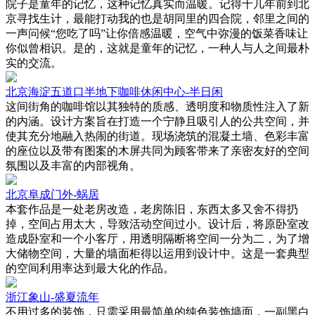
院子是童年的记忆，这种记忆真实而温暖。记得十几年前到北
京寻找生计，最能打动我的也是胡同里的四合院，邻里之间的
一声问候“您吃了吗”让你倍感温暖，空气中弥漫的饭菜香味让
你似曾相识。是的，这就是童年的记忆，一种人与人之间最朴
实的交流。
北京海淀五道口半地下咖啡休闲中心-半日闲
这间街角的咖啡馆以其独特的质感、透明度和物质性注入了新
的内涵。设计方案旨在打造一个宁静且吸引人的公共空间，并
使其充分地融入热闹的街道。现场浇筑的混凝土墙、色彩丰富
的座位以及带有图案的木屏共同为顾客带来了亲密友好的空间
氛围以及丰富的内部视角。
北京阜成门外-蜗居
本套作品是一处老房改造，老房陈旧，东西太多又舍不得扔
掉，空间占用太大，导致活动空间过小。设计后，将原卧室改
造成卧室和一个小客厅，用透明隔断将空间一分为二，为了增
大储物空间，大量的墙面柜得以运用到设计中。这是一套典型
的空间利用率达到最大化的作品。
浙江象山-盛夏流年
不用过多的装饰，只需采用最简单的纯色装饰墙面，一副黑白