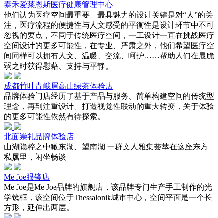
泰禾爱莱恩斯医疗健康管理中心
他们认为医疗空间最重要、最具魅力的设计关键是对“人”的关
注，医疗流程的便捷性与人文感受的平衡性是设计环节中不可
忽视的要点，不同于传统医疗空间，一工设计一直在挑战医疗
空间设计的更多可能性，在专业、严肃之外，他们希望医疗空
间同样可以拥有人文、温暖、交流、呵护……帮助人们在最脆
弱之时获得慰藉、支持与平静。
成都竹叶青峨眉高山绿茶体验店
品牌体验门店经历了基于产品与服务、简单构建空间的传统型
理念，再到注重设计、打造视觉性联动的重大转变，关于体验
的更多可能性依然有待探索。
北面崇礼品牌体验店
山湖隐粹之中瞰东湖、望南湖 一群文人雅集荟萃在这座东方
私属里，闲坐畅谈
Me Joe眼镜店
Me Joe是Me Joe品牌的旗舰店，该品牌专门生产手工制作的光
学镜框，该空间位于Thessalonik城市中心，空间平面是一个长
方形，延伸出两层。